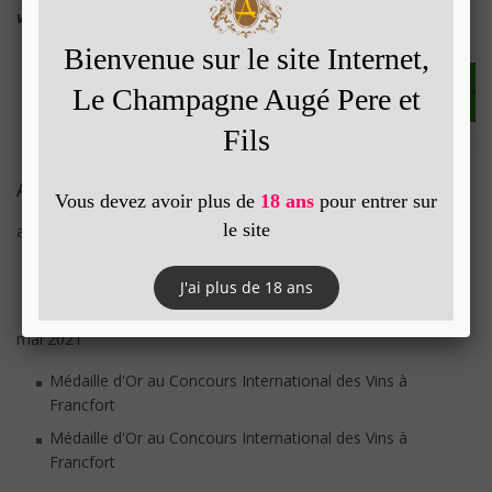
vous de jouer !!
X (formerly Twitter) est désactivé.
Autoriser
Facebook est désactivé.
Autoriser
Autres actualités
avril 2023
Champagne Augé : Médailles D'Or au Concours Mondial
des Féminalise à Beaune 2023
mai 2021
Médaille d'Or au Concours International des Vins à
Francfort
Médaille d'Or au Concours International des Vins à
Francfort