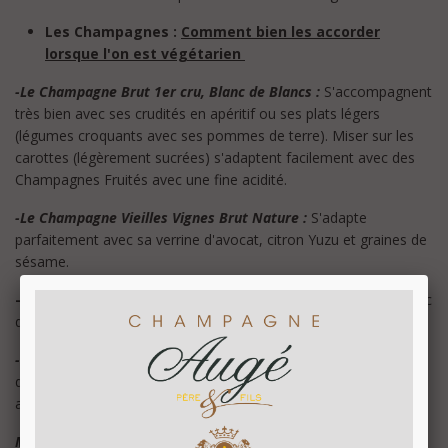
Les Champagnes
:
Comment bien les accorder
lorsque l'on est végétarien
-Le Champagne Brut 1er cru, Blanc de Blancs :
S'accompagnent
très bien avec ses crudités en apéritif ou ses plats légers
(légumes croquants avec ses pommes de terre). Miser sur les
carottes (légèrement sucrées) s'adaptent facilement avec des
Champagnes Fruités avec une fine acidité.
-Le Champagne Vieilles Vignes Brut Nature :
S'adapte
parfaitement avec sa verrine d'avocat, citron Yuzu et graines de
sésame.
-
Le Champagne Brut Millésimé :
S'accompagne facilement avec
des lamelles de truffes noires et son pain toasté.
-Mémoire de Vignerons :
Idéal avec son tartare de tomates,
d'olives noires et de basilic afin de faire ressortir la puissance
aromatique de ce vin.
Maintenant, vous savez tout sur les accords mets et vins. A