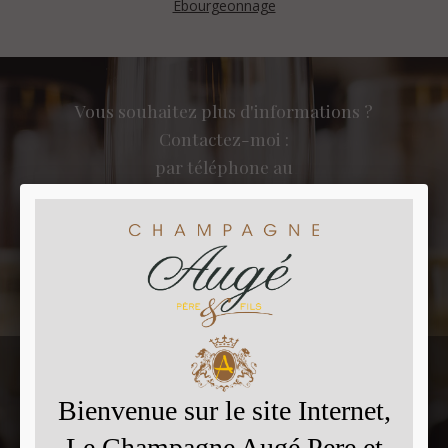
­Ébourgeonnage
Vous souhaitez plus d'informations ?
Contactez-moi :
par téléphone au
03 26 49 22 16
ou via notre formulaire de contact
Contactez-nous
Vous souhaitez effectuer une commande ?
Effectuez votre commande