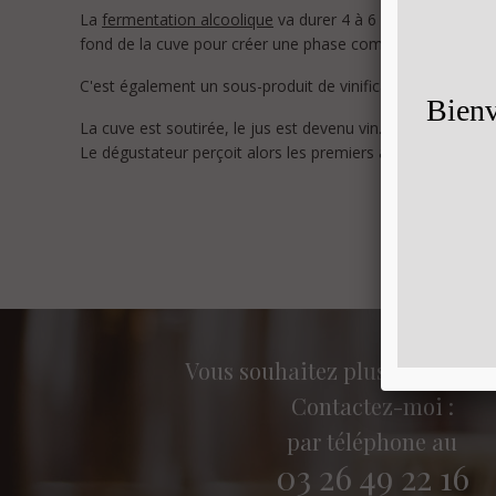
La
fermentation alcoolique
va durer 4 à 6 semaines à une
fond de la cuve pour créer une phase compacte appelée : «
C'est également un sous-produit de vinification, les lies fe
La cuve est soutirée, le jus est devenu vin.
Le dégustateur perçoit alors les premiers arômes, et sait d
Vous souhaitez plus d'informa
Contactez-moi :
par téléphone au
03 26 49 22 16