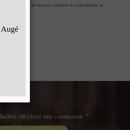
sont consommés, les levures meurent et sédimentent au
haitez effectuer une commande ?