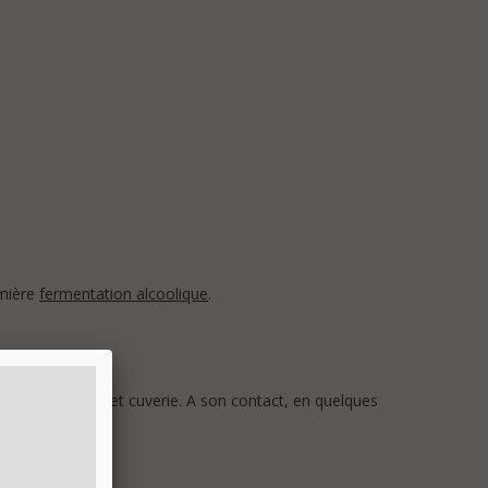
emière
fermentation alcoolique
.
 dans les cuves et cuverie. A son contact, en quelques