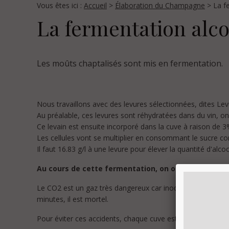
Vous êtes ici :
Accueil
>
Élaboration du Champagne
> La f
La fermentation alc
Les moûts chaptalisés sont mis en fermentation.
Nous travaillons avec des levures sélectionnées, dites Lev
Au préalable, ces levures sont réhydratées dans du vin, on 
Ce levain est ensuite incorporé dans la cuve à raison de 3
Les cellules vont se multiplier en consommant le sucre co
Il faut 16.83 g/l à une levure pour élever la quantité d'alco
Au cours de cette fermentation, on obtient égaleme
Le CO2 est un gaz très dangereux car inodore, incolore et
minutes, il est mortel.
Pour éviter ces accidents, chaque cuve est branchée sur un 