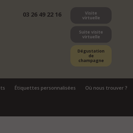
Visite
03 26 49 22 16
virtuelle
Suite visite
virtuelle
Dégustation
de
champagne
ts
Étiquettes personnalisées
Où nous trouver ?