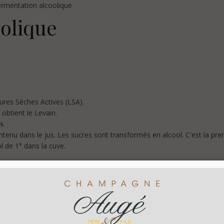
ermentation alcoolique
oolique
ures Sèches Actives (LSA).
obtient le Levain.
%.
ntenu dans le jus. Les sucres sont transformés en alcool. C'est la pr
ol de 1° dans la cuve.
nt un gaz, le CO2.
 plus dense que l'air. Il crée des nappes et stagne à hauteur d'homme
extracteur qui achemine le gaz à l'extérieur de la cuverie.