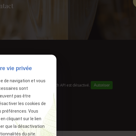
ntact
re vie privée
ce de navigation et vous
Google Maps Search API est désactivé.
Autoriser
cessaires sont
peuvent pas être
ésactiver les cookies de
s préférences. Vous
 cliquant sur le lien
ter que la désactivation
ionnalités du site.