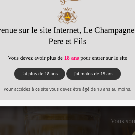
 température contrôlée de l'ordre de 18°C. Lorsque tous les sucres 
 lies fermentaires ».
rmentaires sont envoyées en distillerie.
éjà si la qualité est au rendez-vous.
Consultez également :
Les vendanges
Le débourbage
L'assemblage
tions ?
Vous sou