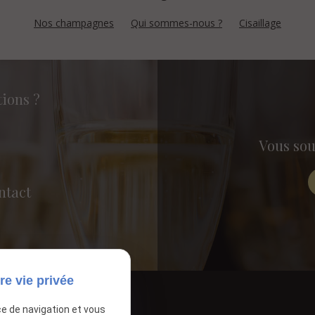
Nos champagnes
Qui sommes-nous ?
Cisaillage
tions ?
Vous sou
ntact
re vie privée
ce de navigation et vous