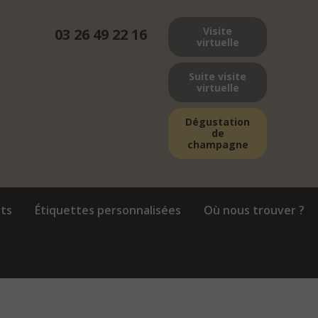
Visite
03 26 49 22 16
virtuelle
Suite visite
virtuelle
Dégustation
de
champagne
ts
Étiquettes personnalisées
Où nous trouver ?