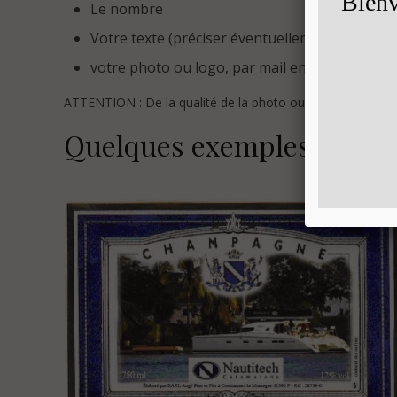
Le nombre
Votre texte (préciser éventuellement la police
votre photo ou logo, par mail en fichier JPEG 
ATTENTION : De la qualité de la photo ou du logo dépendra 
Quelques exemples :