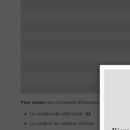
Pour valider
une commande d’étiquettes spéciales S2, env
Le numéro de référence :
S2
La couleur de contour choisie