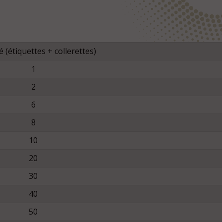
 (étiquettes + collerettes)
1
2
6
8
10
20
30
40
50