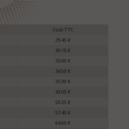
Coût TTC
29.45 €
30.15 €
33.00 €
34.50 €
35.90 €
43.05 €
50.25 €
57.40 €
64.60 €