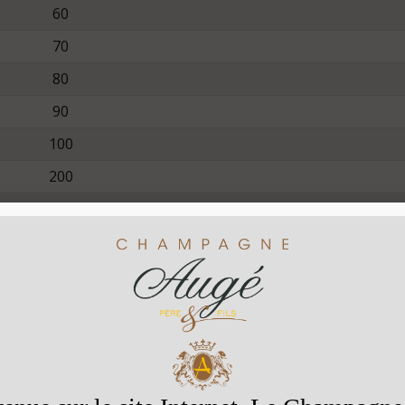
60
70
80
90
100
200
300
400
500
oyer par mail :