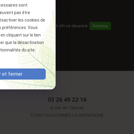
cessaires sont
peuvent pas être
ésactiver les cookies de
Google Maps Search API est désactivé.
Autoriser
s préférences. Vous
 cliquant sur le lien
ter que la désactivation
ionnalités du site.
 et fermer
03 26 49 22 16
6, rue de Clairizet
51390 COULOMMES-LA-MONTAGNE